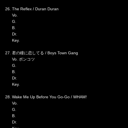
26. The Reflex / Duran Duran
Vo.
G.
B.
Dr.
Key.
27. 君の瞳に恋してる / Boys Town Gang
Vo. ポンコツ
G.
B.
Dr.
Key.
28. Wake Me Up Before You Go-Go / WHAM!
Vo.
G.
B.
Dr.