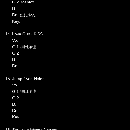
G.2 Yoshiko
B.
Dr. たにやん
Key.
14. Love Gun / KISS
Vo.
G.1 福田洋也
G.2
B.
Dr.
15. Jump / Van Halen
Vo.
G.1 福田洋也
G.2
B.
Dr.
Key.
16. Separate Ways / Journey