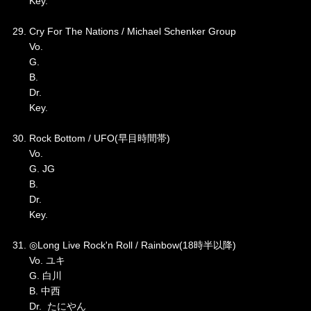
Key.
29. Cry For The Nations / Michael Schenker Group
Vo.
G.
B.
Dr.
Key.
30. Rock Bottom / UFO(早目時間帯)
Vo.
G. JG
B.
Dr.
Key.
31. ◎Long Live Rock'n Roll / Rainbow(18時半以降)
Vo. ユキ
G. 白川
B. 中西
Dr. たにやん