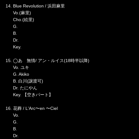
14. Blue Revolution / 浜田麻里
Vo.(麻里)
Cho.(絵里)
G.
B.
Dr.
Key.
15. ◯あゝ無情/ アン・ルイス(18時半以降)
Vo. ユキ
G. Akiko
B. 白川(譲渡可)
Dr. たにやん
Key. 【空きパート】
16. 花葬 / L'Arc〜en 〜Ciel
Vo.
G.
B.
Dr.