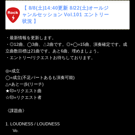
【 8/8(土)14:40更新 8/22(土)オールジ
ャンルセッション Vol.101 エントリー
状況 】
・最新情報を更新します。
・◎12曲、◯3曲、△2曲です。◎+◯=15曲、演奏確定です。成
立曲数目標は21曲です。あと6曲、埋めましょう。
・エントリー/リクエストお待ちしております。
◎=成立
◯=成立(不足パートあるも演奏可能)
△=あと一歩(リーチ)
★印=リクエスト曲
☆印=リクエスト者
《課題曲》
1. LOUDNESS / LOUDNESS
Vo.