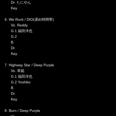
Dr. たにやん
Key.
6. We Rock / DIO(遅め時間帯)
Vo. Reddy
G.1 福田洋也
G.2
B.
Dr.
Key.
7. Highway Star / Deep Purple
Vo. 草妮
G.1 福田洋也
G.2 Yoshiko
B.
Dr.
Key.
8. Burn / Deep Purple