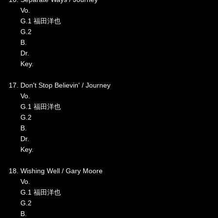
Vo.
G.1 福田洋也
G.2
B.
Dr.
Key.
17. Don't Stop Believin' / Journey
Vo.
G.1 福田洋也
G.2
B.
Dr.
Key.
18. Wishing Well / Gary Moore
Vo.
G.1 福田洋也
G.2
B.