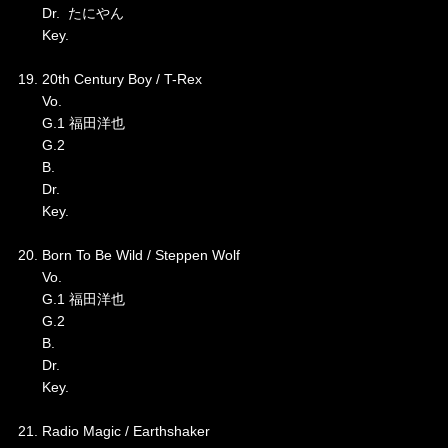
Dr. たにやん
Key.
19. 20th Century Boy / T-Rex
Vo.
G.1 福田洋也
G.2
B.
Dr.
Key.
20. Born To Be Wild / Steppen Wolf
Vo.
G.1 福田洋也
G.2
B.
Dr.
Key.
21. Radio Magic / Earthshaker