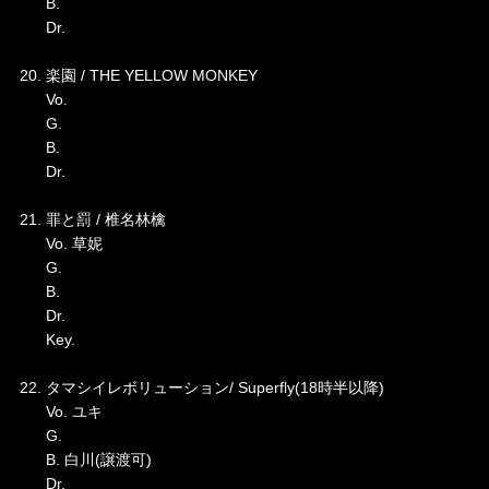
B.
Dr.
20. 楽園 / THE YELLOW MONKEY
Vo.
G.
B.
Dr.
21. 罪と罰 / 椎名林檎
Vo. 草妮
G.
B.
Dr.
Key.
22. タマシイレボリューション/ Superfly(18時半以降)
Vo. ユキ
G.
B. 白川(譲渡可)
Dr.