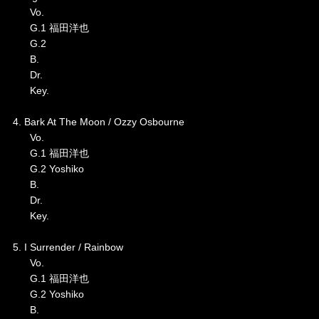
Vo.
G.1 福田洋也
G.2
B.
Dr.
Key.
4. Bark At The Moon / Ozzy Osbourne
Vo.
G.1 福田洋也
G.2 Yoshiko
B.
Dr.
Key.
5. I Surrender / Rainbow
Vo.
G.1 福田洋也
G.2 Yoshiko
B.