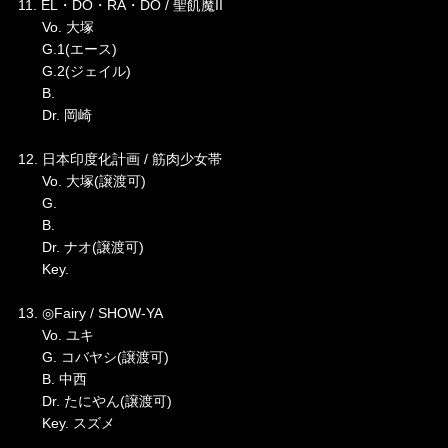
11. EL・DO・RA・DO / 聖飢魔II
Vo. 大塚
G.1(エース)
G.2(ジェイル)
B.
Dr. 岡崎
12. 日本印度化計画 / 筋肉少女帯
Vo. 大塚(譲渡可)
G.
B.
Dr. ナオ(譲渡可)
Key.
13. ◎Fairy / SHOW-YA
Vo. ユキ
G. コバヤシ(譲渡可)
B. 中西
Dr. たにやん(譲渡可)
Key. スズメ