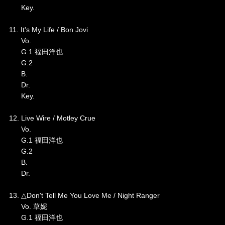
Key.
11. It's My Life / Bon Jovi
Vo.
G.1 福田洋也
G.2
B.
Dr.
Key.
12. Live Wire / Motley Crue
Vo.
G.1 福田洋也
G.2
B.
Dr.
13. △Don't Tell Me You Love Me / Night Ranger
Vo. 草妮
G.1 福田洋也