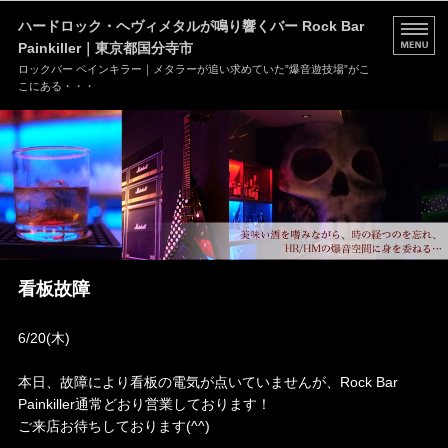
ハードロック・ヘヴィメタルが鳴り響くバー Rock Bar
Painkiller｜東京都国分寺市
ロックバー ペインキラー｜メタラーが追い求めていた”爆音遊技場”がこ
こにある・・・
HOME
MENU
店舗情報
ブログ
看板故障
お問い合わせ
6/20(木)
本日、故障により看板の電気が点いていませんが、Rock Bar
Painkiller通常どおり営業しております！
ご来店お待ちしております(^^)