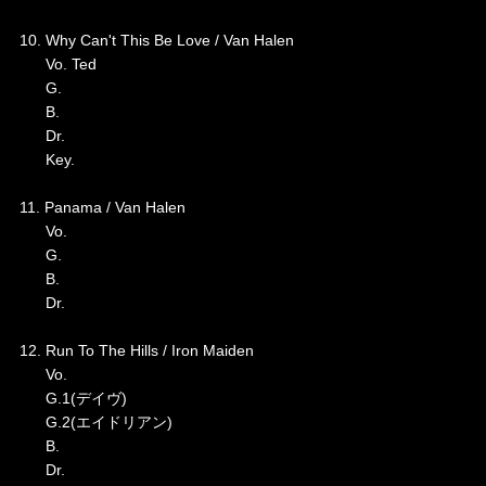
10. Why Can't This Be Love / Van Halen
Vo. Ted
G.
B.
Dr.
Key.
11. Panama / Van Halen
Vo.
G.
B.
Dr.
12. Run To The Hills / Iron Maiden
Vo.
G.1(デイヴ)
G.2(エイドリアン)
B.
Dr.