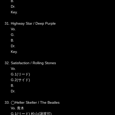
B.
Dr.
Key.
31. Highway Star / Deep Purple
Vo.
G.
B.
Dr.
Key.
32. Satisfaction / Rolling Stones
Vo.
G.1(リード)
G.2(サイド)
B.
Dr.
33. ◯Helter Skelter / The Beatles
Vo. 青木
G.1(リード) 松山(譲渡可)