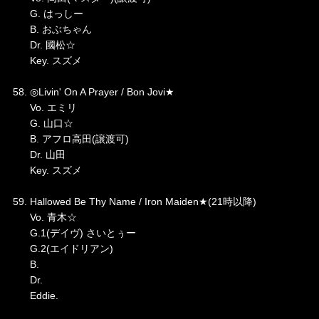
G. はっしー
B. おぶちゃん
Dr. 國松☆
Key. スズメ
58. ◎Livin' On A Prayer / Bon Jovi★
Vo. エミリ
G. 山口☆
B. アフロ高田(譲渡可)
Dr. 山田
Key. スズメ
59. Hallowed Be Thy Name / Iron Maiden★(21時以降)
Vo. 青木☆
G.1(デイヴ) さいとぅー
G.2(エイドリアン)
B.
Dr.
Eddie.