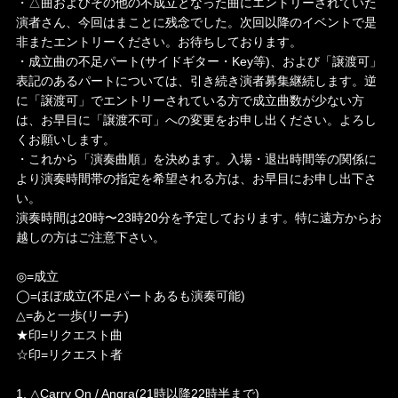
・△曲およびその他の不成立となった曲にエントリーされていた
演者さん、今回はまことに残念でした。次回以降のイベントで是
非またエントリーください。お待ちしております。
・成立曲の不足パート(サイドギター・Key等)、および「譲渡可」
表記のあるパートについては、引き続き演者募集継続します。逆
に「譲渡可」でエントリーされている方で成立曲数が少ない方
は、お早目に「譲渡不可」への変更をお申し出ください。よろし
くお願いします。
・これから「演奏曲順」を決めます。入場・退出時間等の関係に
より演奏時間帯の指定を希望される方は、お早目にお申し出下さ
い。
演奏時間は20時〜23時20分を予定しております。特に遠方からお
越しの方はご注意下さい。
◎=成立
◯=ほぼ成立(不足パートあるも演奏可能)
△=あと一歩(リーチ)
★印=リクエスト曲
☆印=リクエスト者
1. △Carry On / Angra(21時以降22時半まで)