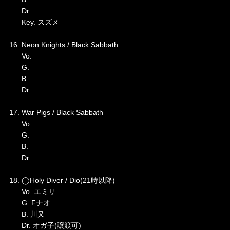
Dr.
Key. スズメ
16. Neon Knights / Black Sabbath
Vo.
G.
B.
Dr.
17. War Pigs / Black Sabbath
Vo.
G.
B.
Dr.
18. ◯Holy Diver / Dio(21時以降)
Vo. エミリ
G. Fナオ
B. 川又
Dr. オガ子(譲渡可)