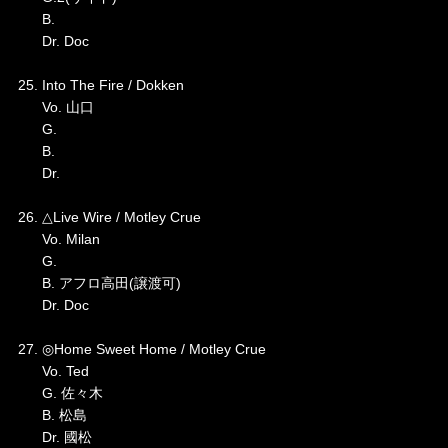
B.
Dr. Doc
25. Into The Fire / Dokken
Vo. 山口
G.
B.
Dr.
26. △Live Wire / Motley Crue
Vo. Milan
G.
B. アフロ高田(譲渡可)
Dr. Doc
27. ◎Home Sweet Home / Motley Crue
Vo. Ted
G. 佐々木
B. 松島
Dr. 國松