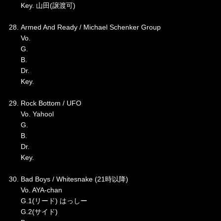
Key. 山田(譲渡可)
28. Armed And Ready / Michael Schenker Group
Vo.
G.
B.
Dr.
Key.
29. Rock Bottom / UFO
Vo. Yahool
G.
B.
Dr.
Key.
30. Bad Boys / Whitesnake (21時以降)
Vo. AYA-chan
G.1(リード) はっしー
G.2(サイド)