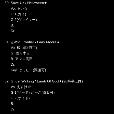
60. Save Us / Helloween★
Vo. あい☆
G.1(カイ)
G.2(ヴァイキー)
B.
Dr.
61. △Wild Frontier / Gary Moore★
Vo. 松山(譲渡可)
G. 佐々木☆
B. アフロ高田
Dr.
Key. はっしー(譲渡可)
62. Ghost Walking / Lamb Of God★(20時半以降)
Vo. えすけ☆
G.1(リード) だーこ(譲渡可)
G.2(サイド)
B.
Dr.