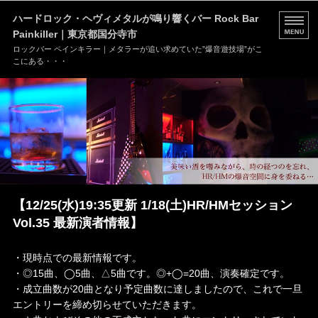
ハードロック・ヘヴィメタルが鳴り響くバー Rock Bar
Painkiller｜東京都国分寺市
ロックバー ペインキラー｜メタラーが追い求めていた”爆音遊技場”がこ
こにある・・・
HOME
MENU
店舗情報
ブログ
【12/25(水)19:35更新 1/18(土)HR/HMセッション
お問い合わせ
Vol.35 最新演者情報】
・現時点での最新情報です。
・◎15曲、◯5曲、△5曲です。◎+◯=20曲、演奏確定です。
・成立曲数が20曲となり予定曲数に達しましたので、これで一旦
エントリーを締め切らせていただきます。