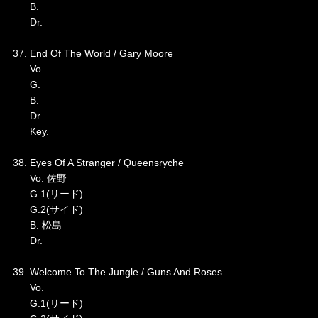
B.
Dr.
37. End Of The World / Gary Moore
Vo.
G.
B.
Dr.
Key.
38. Eyes Of A Stranger / Queensryche
Vo. 佐野
G.1(リード)
G.2(サイド)
B. 松島
Dr.
39. Welcome To The Jungle / Guns And Roses
Vo.
G.1(リード)