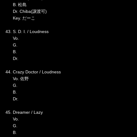
B. 松島
Dr. Chiba(譲渡可)
Key. だーこ
43. S. D. I. / Loudness
Vo.
G.
B.
Dr.
44. Crazy Doctor / Loudness
Vo. 佐野
G.
B.
Dr.
45. Dreamer / Lazy
Vo.
G.
B.