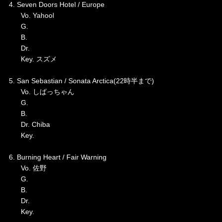
4. Seven Doors Hotel / Europe
Vo. Yahool
G.
B.
Dr.
Key. スズメ
5. San Sebastian / Sonata Arctica(22時半まで)
Vo. しばっちゃん
G.
B.
Dr. Chiba
Key.
6. Burning Heart / Fair Warning
Vo. 佐野
G.
B.
Dr.
Key.