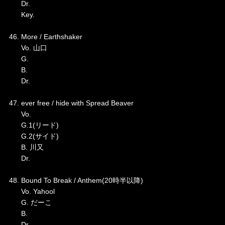
Dr.
Key.
46. More / Earthshaker
Vo. 山口
G.
B.
Dr.
47. ever free / hide with Spread Beaver
Vo.
G.1(リード)
G.2(サイド)
B. 川又
Dr.
48. Bound To Break / Anthem(20時半以降)
Vo. Yahool
G. だーこ
B.
Dr.