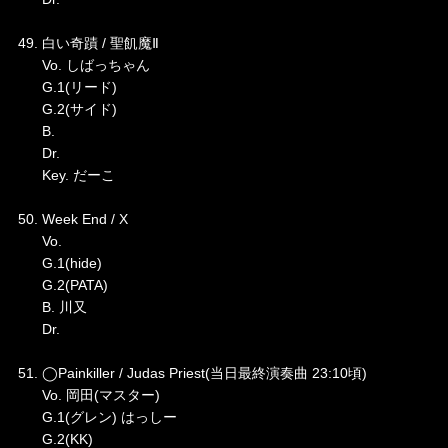
49. 白い奇蹟 / 聖飢魔Ⅱ
Vo. しばっちゃん
G.1(リード)
G.2(サイド)
B.
Dr.
Key. だーこ
50. Week End / X
Vo.
G.1(hide)
G.2(PATA)
B. 川又
Dr.
51. ◯Painkiller / Judas Priest(当日最終演奏曲 23:10頃)
Vo. 岡田(マスター)
G.1(グレン) はっしー
G.2(KK)