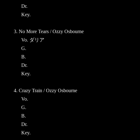
Dr.
Key.
3. No More Tears / Ozzy Osbourne
Vo. ダリア
G.
B.
Dr.
Key.
4. Crazy Train / Ozzy Osbourne
Vo.
G.
B.
Dr.
Key.