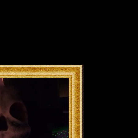
バー Rock Bar Painkille