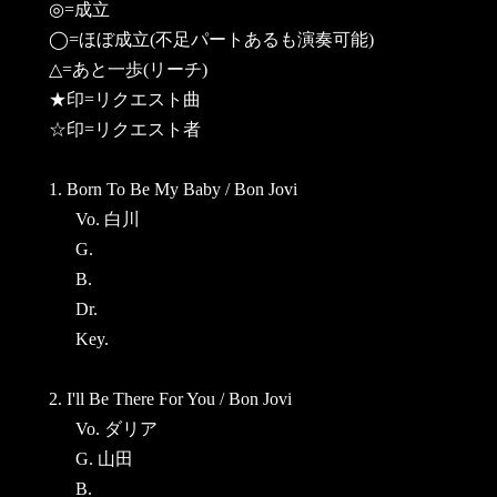
◎=成立
◯=ほぼ成立(不足パートあるも演奏可能)
△=あと一歩(リーチ)
★印=リクエスト曲
☆印=リクエスト者
1. Born To Be My Baby / Bon Jovi
Vo. 白川
G.
B.
Dr.
Key.
2. I'll Be There For You / Bon Jovi
Vo. ダリア
G. 山田
B.