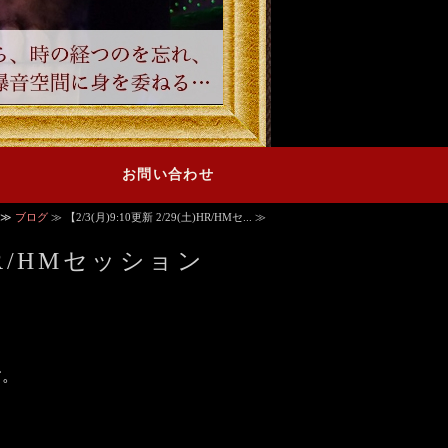
お問い合わせ
≫
ブログ
≫ 【2/3(月)9:10更新 2/29(土)HR/HMセ... ≫
)HR/HMセッション
す。