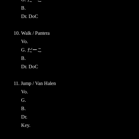
B.
Dr. DoC
10. Walk / Pantera
Vo.
G. だーこ
B.
Dr. DoC
11. Jump / Van Halen
Vo.
G.
B.
Dr.
Key.