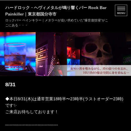
ハードロック・ヘヴィメタルが鳴り響くバー Rock Bar
Painkiller｜東京都国分寺市
ロックバー ペインキラー｜メタラーが追い求めていた”爆音遊技場”がこ
こにある・・・
HOME
MENU
店舗情報
ブログ
8/31
お問い合わせ
◆本日8/31(木)は通常営業18時半〜23時半(ラストオーダー23時)
です✨
ご来店お待ちしております！
------------------------------------