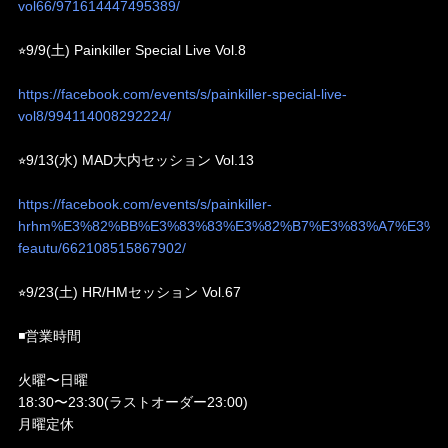
vol66/971614447495389/
⭐︎9/9(土) Painkiller Special Live Vol.8
https://facebook.com/events/s/painkiller-special-live-
vol8/994114008292224/
⭐︎9/13(水) MAD大内セッション Vol.13
https://facebook.com/events/s/painkiller-
hrhm%E3%82%BB%E3%83%83%E3%82%B7%E3%83%A7%E3%8
feautu/662108515867902/
⭐︎9/23(土) HR/HMセッション Vol.67
◾️営業時間
火曜〜日曜
18:30〜23:30(ラストオーダー23:00)
月曜定休