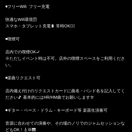
◾️フリーWifi フリー充電
快適なWifi環境🛜
スマホ・タブレット充電🔋 常時OK🙆‍♀️
◾️喫煙可
店内での喫煙OK🚬
※ただしイベント時は不可。店外の喫煙スペースをご利用くださ
い。
◾️楽曲リクエスト可
店内備え付けのリクエストカードに曲名・バンド名を記入してく
ださい🎵 基本的にはHR/HM曲でお願いします🤘
◾️ギター・ベース・ドラム・キーボード等 楽器生演奏可
音源に合わせての演奏や、その場のノリでのジャムセッションな
どもOK！🎸🥁🎹