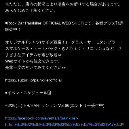
※ただし、店内の状況により演奏をお断りする場合があります。
あらかじめご了承ください。
◾️Rock Bar Painkiller OFFICIAL WEB SHOPにて、各種グッズ好評
販売中！
オリジナルTシャツ(サイズ豊富！)・グラス・サーモタンブラー・
スマホケース・トートバッグ・きんちゃく・サコッシュなど、さ
まざまなアイテムが選び放題☺️
Webサイトから注文できます。
是非一度のぞいてみてください👀
↓
https://suzuri.jp/painkillerofficial
◾️イベントスケジュール🗓️
⭐︎8/26(土) HR/HMセッション Vol.66(エントリー受付中)
https://facebook.com/events/s/painkiller-
hrhm%E3%82%BB%E3%83%83%E3%82%B7%E3%83%A7%E3%8