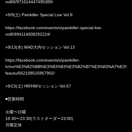
vol66/971614447495389/
⭐︎9/9(土) Painkiller Special Live Vol.8
https://facebook.com/events/s/painkiller-special-live-
vol8/994114008292224/
⭐︎9/13(水) MAD大内セッション Vol.13
https://facebook.com/events/s/painkiller-
hrhm%E3%82%BB%E3%83%83%E3%82%B7%E3%83%A7%E3%8
feautu/662108515867902/
⭐︎9/23(土) HR/HMセッション Vol.67
◾️営業時間
火曜〜日曜
18:30〜23:30(ラストオーダー23:00)
月曜定休