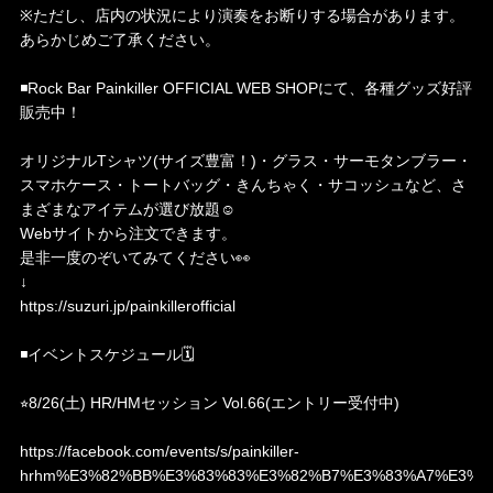
※ただし、店内の状況により演奏をお断りする場合があります。
あらかじめご了承ください。
◾️Rock Bar Painkiller OFFICIAL WEB SHOPにて、各種グッズ好評
販売中！
オリジナルTシャツ(サイズ豊富！)・グラス・サーモタンブラー・
スマホケース・トートバッグ・きんちゃく・サコッシュなど、さ
まざまなアイテムが選び放題☺️
Webサイトから注文できます。
是非一度のぞいてみてください👀
↓
https://suzuri.jp/painkillerofficial
◾️イベントスケジュール🗓️
⭐︎8/26(土) HR/HMセッション Vol.66(エントリー受付中)
https://facebook.com/events/s/painkiller-
hrhm%E3%82%BB%E3%83%83%E3%82%B7%E3%83%A7%E3%8