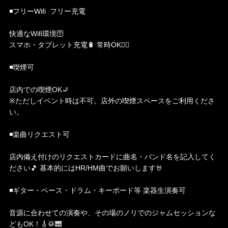
◾️フリーWifi フリー充電
快適なWifi環境🛜
スマホ・タブレット充電🔋 常時OK🙆‍♀️
◾️喫煙可
店内での喫煙OK🚬
※ただしイベント時は不可。店外の喫煙スペースをご利用くださ
い。
◾️楽曲リクエスト可
店内備え付けのリクエストカードに曲名・バンド名を記入してく
ださい🎵 基本的にはHR/HM曲でお願いします🤘
◾️ギター・ベース・ドラム・キーボード等 楽器生演奏可
音源に合わせての演奏や、その場のノリでのジャムセッションな
どもOK！🎸🥁🎹