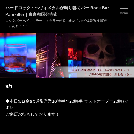
ハードロック・ヘヴィメタルが鳴り響くバー Rock Bar
Painkiller｜東京都国分寺市
ロックバー ペインキラー｜メタラーが追い求めていた”爆音遊技場”がこ
こにある・・・
HOME
MENU
店舗情報
ブログ
9/1
お問い合わせ
◆本日9/1(金)は通常営業18時半〜23時半(ラストオーダー23時)で
す✨
ご来店お待ちしております！
------------------------------------