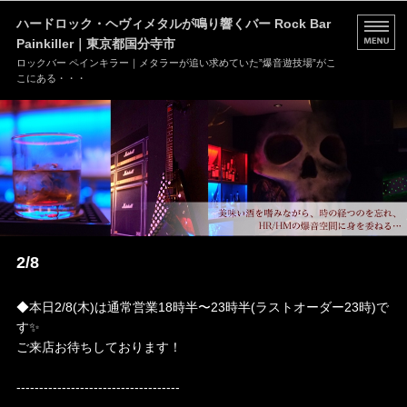
ハードロック・ヘヴィメタルが鳴り響くバー Rock Bar
Painkiller｜東京都国分寺市
ロックバー ペインキラー｜メタラーが追い求めていた”爆音遊技場”がこ
こにある・・・
HOME
MENU
店舗情報
ブログ
2/8
お問い合わせ
◆本日2/8(木)は通常営業18時半〜23時半(ラストオーダー23時)で
す✨
ご来店お待ちしております！
------------------------------------