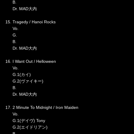
B.
Dr. MAD大内
15. Tragedy / Hanoi Rocks
Vo.
G.
B.
Dr. MAD大内
16. I Want Out / Helloween
Vo.
G.1(カイ)
G.2(ヴァイキー)
B.
Dr. MAD大内
17. 2 Minute To Midnight / Iron Maiden
Vo.
G.1(デイヴ) Tony
G.2(エイドリアン)
B.