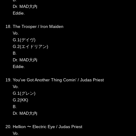
Dr. MAD大内
Eddie.
18. The Trooper / Iron Maiden
Vo.
G.1(デイヴ)
G.2(エイドリアン)
B.
Dr. MAD大内
Eddie.
19. You've Got Another Thing Comin' / Judas Priest
Vo.
G.1(グレン)
G.2(KK)
B.
Dr. MAD大内
20. Hellion 〜 Electric Eye / Judas Priest
Vo.