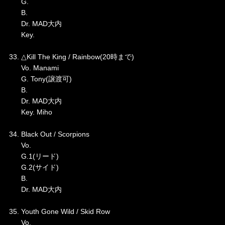
G.
B.
Dr. MAD大内
Key.
33. △Kill The King / Rainbow(20時まで)
Vo. Manami
G. Tony(譲渡可)
B.
Dr. MAD大内
Key. Miho
34. Black Out / Scorpions
Vo.
G.1(リード)
G.2(サイド)
B.
Dr. MAD大内
35. Youth Gone Wild / Skid Row
Vo.