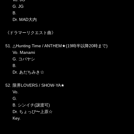
G. JG
B.
Dr. MAD大内
《ドラマーリクエスト曲》
51. △Hunting Time / ANTHEM★(19時半以降20時まで)
Vo. Manami
G. コバヤシ
B.
Dr. あだちみき☆
52. 限界LOVERS / SHOW-YA★
Vo.
G.
B. シンイチ(譲渡可)
Dr. ちょっぴ〜上原☆
Key.