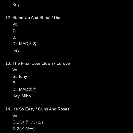
Key.
12. Stand Up And Shout / Dio
Vo.
G.
B.
Dr. MAD大内
Key.
13. The Final Countdown / Europe
Vo.
G. Tony
B.
Dr. MAD大内
Key. Miho
14. It's So Easy / Guns And Roses
Vo.
G.1(スラッシュ)
G.2(イジー)