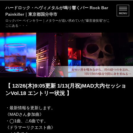
ハードロック・ヘヴィメタルが鳴り響くバー Rock Bar
Painkiller｜東京都国分寺市
ロックバー ペインキラー｜メタラーが追い求めていた”爆音遊技場”がこ
こにある・・・
HOME
MENU
店舗情報
ブログ
【 12/26(木)9:05更新 1/13(月祝)MAD大内セッショ
お問い合わせ
ンVol.18 エントリー状況 】
・最新情報を更新します。
《MADさん参加曲》
・◯1曲、△6曲です。
《ドラマーリクエスト曲》