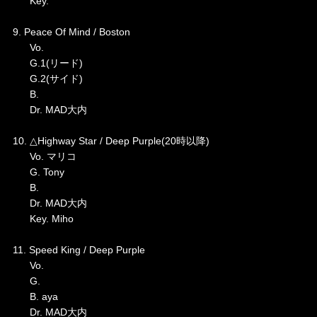
Key.
9. Peace Of Mind / Boston
Vo.
G.1(リード)
G.2(サイド)
B.
Dr. MAD大内
10. △Highway Star / Deep Purple(20時以降)
Vo. マリコ
G. Tony
B.
Dr. MAD大内
Key. Miho
11. Speed King / Deep Purple
Vo.
G.
B. aya
Dr. MAD大内