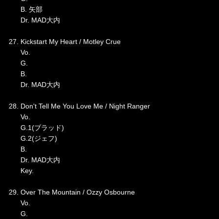
B. 矢部
Dr. MAD大内
27. Kickstart My Heart / Motley Crue
Vo.
G.
B.
Dr. MAD大内
28. Don't Tell Me You Love Me / Night Ranger
Vo.
G.1(ブラッド)
G.2(ジェフ)
B.
Dr. MAD大内
Key.
29. Over The Mountain / Ozzy Osbourne
Vo.
G.