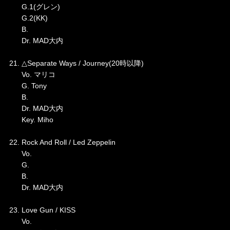
G.1(グレン)
G.2(KK)
B.
Dr. MAD大内
21. △Separate Ways / Journey(20時以降)
Vo. マリコ
G. Tony
B.
Dr. MAD大内
Key. Miho
22. Rock And Roll / Led Zeppelin
Vo.
G.
B.
Dr. MAD大内
23. Love Gun / KISS
Vo.