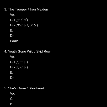
3. The Trooper / Iron Maiden
Vo.
G.1(デイヴ)
G.2(エイドリアン)
B.
Dr.
Eddie.
4. Youth Gone Wild / Skid Row
Vo.
G.1(リード)
G.2(サイド)
B.
Dr.
5. She's Gone / Steelheart
Vo.
G.
B.