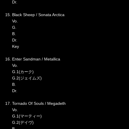
Dr.
15. Black Sheep / Sonata Arctica
Vo.
G.
B.
Dr.
Key
16. Enter Sandman / Metallica
Vo.
G.1(カーク)
G.2(ジェイムズ)
B.
Dr.
17. Tornado Of Souls / Megadeth
Vo.
G.1(マーティー)
G.2(デイヴ)
B.