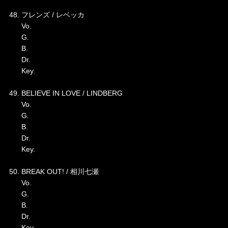
48. フレンズ / レベッカ
Vo.
G.
B.
Dr.
Key.
49. BELIEVE IN LOVE / LINDBERG
Vo.
G.
B.
Dr.
Key.
50. BREAK OUT! / 相川七瀬
Vo.
G.
B.
Dr.
Key.