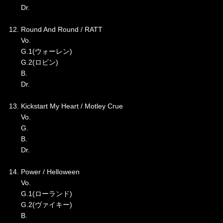
Dr.
12. Round And Round / RATT
Vo.
G.1(ウォーレン)
G.2(ロビン)
B.
Dr.
13. Kickstart My Heart / Motley Crue
Vo.
G.
B.
Dr.
14. Power / Helloween
Vo.
G.1(ローランド)
G.2(ヴァイキー)
B.