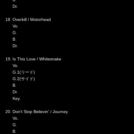
Dr.
18. Overkill / Motorhead
Vo.
G.
B.
Dr.
19. Is This Love / Whitesnake
Vo.
G.1(リード)
G.2(サイド)
B.
Dr.
Key.
20. Don't Stop Believin' / Journey
Vo.
G.
B.