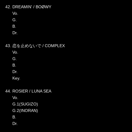
42. DREAMIN' / BOØWY
Vo.
G.
B.
Dr.
43. 恋を止めないで / COMPLEX
Vo.
G.
B.
Dr.
Key.
44. ROSIER / LUNA SEA
Vo.
G.1(SUGIZO)
G.2(INORAN)
B.
Dr.