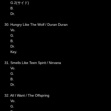
G.2(サイド)
B.
Dr.
30. Hungry Like The Wolf / Duran Duran
Vo.
G.
B.
Dr.
Key.
31. Smells Like Teen Spirit / Nirvana
Vo.
G.
B.
Dr.
32. All I Want / The Offspring
Vo.
G.