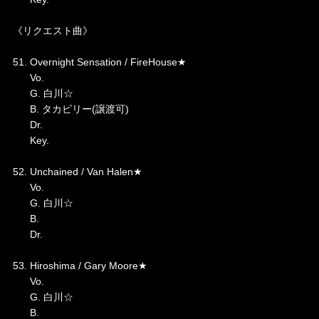
《リクエスト曲》
51. Overnight Sensation / FireHouse★
Vo.
G. 白川☆
B. タカビリー(譲渡可)
Dr.
Key.
52. Unchained / Van Halen★
Vo.
G. 白川☆
B.
Dr.
53. Hiroshima / Gary Moore★
Vo.
G. 白川☆
B.