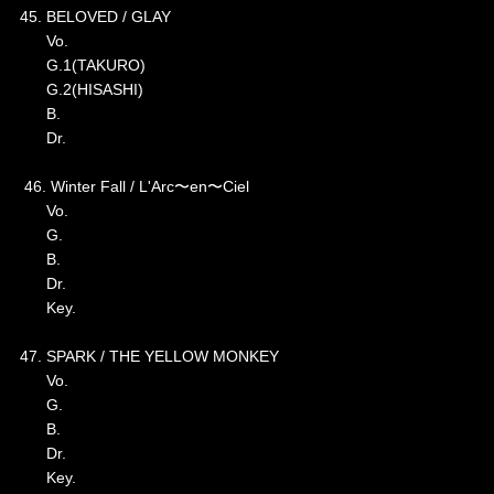
45. BELOVED / GLAY
Vo.
G.1(TAKURO)
G.2(HISASHI)
B.
Dr.
46. Winter Fall / L'Arc〜en〜Ciel
Vo.
G.
B.
Dr.
Key.
47. SPARK / THE YELLOW MONKEY
Vo.
G.
B.
Dr.
Key.