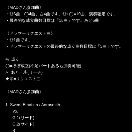
《MADさん参加曲》
・◎6曲、◯4曲、△4曲です。◎+◯=10曲、演奏確定です。
・最終的な成立曲数目標は「15曲」です。あと5曲！
《ドラマーリクエスト曲》
・◎1曲です。
・ドラマーリクエストの最終的な成立曲数目標は「3曲」です。
◎=成立
◯=ほぼ成立(不足パートあるも演奏可能)
△=あと一歩(リーチ)
★印=リクエスト曲
《MADさん参加曲》
1. Sweet Emotion / Aerosmith
Vo.
G.1(リード)
G.2(サイド)
B.