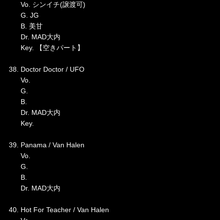
Vo. シンイチ(譲渡可)
G. JG
B. 美甘
Dr. MAD大内
Key. 【空きパート】
38. Doctor Doctor / UFO
Vo.
G.
B.
Dr. MAD大内
Key.
39. Panama / Van Halen
Vo.
G.
B.
Dr. MAD大内
40. Hot For Teacher / Van Halen