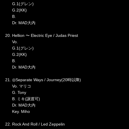
G.1(グレン)
G.2(KK)
B.
Dr. MAD大内
20. Hellion 〜 Electric Eye / Judas Priest
Vo.
G.1(グレン)
G.2(KK)
B.
Dr. MAD大内
21. ◎Separate Ways / Journey(20時以降)
Vo. マリコ
G. Tony
B. ミキ(譲渡可)
Dr. MAD大内
Key. Miho
22. Rock And Roll / Led Zeppelin