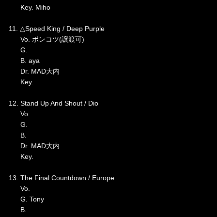
Key. Miho
11. △Speed King / Deep Purple
Vo. ポンコツ(譲渡可)
G.
B. aya
Dr. MAD大内
Key.
12. Stand Up And Shout / Dio
Vo.
G.
B.
Dr. MAD大内
Key.
13. The Final Countdown / Europe
Vo.
G. Tony
B.