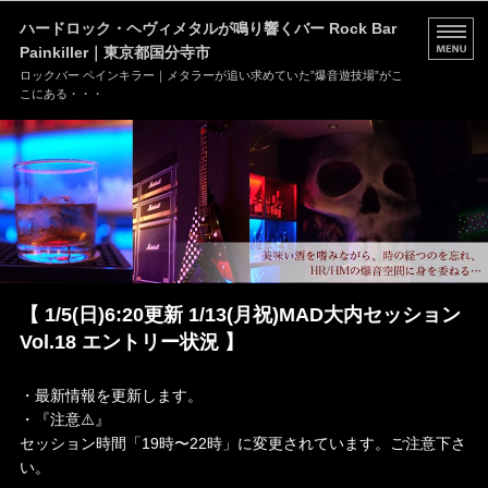
ハードロック・ヘヴィメタルが鳴り響くバー Rock Bar
Painkiller｜東京都国分寺市
ロックバー ペインキラー｜メタラーが追い求めていた”爆音遊技場”がこ
こにある・・・
HOME
MENU
店舗情報
ブログ
【 1/5(日)6:20更新 1/13(月祝)MAD大内セッション
お問い合わせ
Vol.18 エントリー状況 】
・最新情報を更新します。
・『注意⚠️』
セッション時間「19時〜22時」に変更されています。ご注意下さ
い。