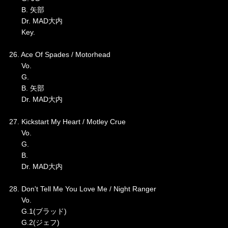
B. 矢部
Dr. MAD大内
Key.
26. Ace Of Spades / Motorhead
Vo.
G.
B. 矢部
Dr. MAD大内
27. Kickstart My Heart / Motley Crue
Vo.
G.
B.
Dr. MAD大内
28. Don't Tell Me You Love Me / Night Ranger
Vo.
G.1(ブラッド)
G.2(ジェフ)