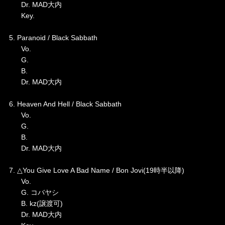
Dr. MAD大内
Key.
5. Paranoid / Black Sabbath
Vo.
G.
B.
Dr. MAD大内
6. Heaven And Hell / Black Sabbath
Vo.
G.
B.
Dr. MAD大内
7. △You Give Love A Bad Name / Bon Jovi(19時半以降)
Vo.
G. コバヤシ
B. kz(譲渡可)
Dr. MAD大内