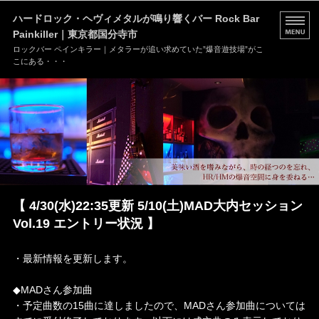
ハードロック・ヘヴィメタルが鳴り響くバー Rock Bar
Painkiller｜東京都国分寺市
ロックバー ペインキラー｜メタラーが追い求めていた”爆音遊技場”がこ
こにある・・・
HOME
MENU
店舗情報
ブログ
【 4/30(水)22:35更新 5/10(土)MAD大内セッション
お問い合わせ
Vol.19 エントリー状況 】
・最新情報を更新します。
◆MADさん参加曲
・予定曲数の15曲に達しましたので、MADさん参加曲については