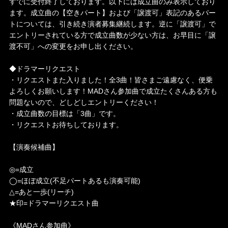
すでに受付終了しております。以下には成立曲のみ表示しており
ます。成立曲の【空きパート】および「譲渡可」表記のあるパー
トについては、引き続き演者募集継続します。逆に「譲渡可」で
エントリーされている方で成立曲数が少ない方は、お早目に「譲
渡不可」への変更をお申し出ください。
◆ドラマーリクエスト
・リクエストまた入りました！全3曲！皆さまご遠慮なく、便乗
よろしくお願いします！MADさん参加曲で成立たくさんある方も
問題ないので、どしどしエントリーください！
・成立曲数の目標は「3曲」です。
・リクエストお待ちしております。
【演奏候補曲】
◎=成立
◯=ほぼ成立(不足パートあるも演奏可能)
△=あと一歩(リーチ)
★印=ドラマーリクエスト曲
《MADさん参加曲》