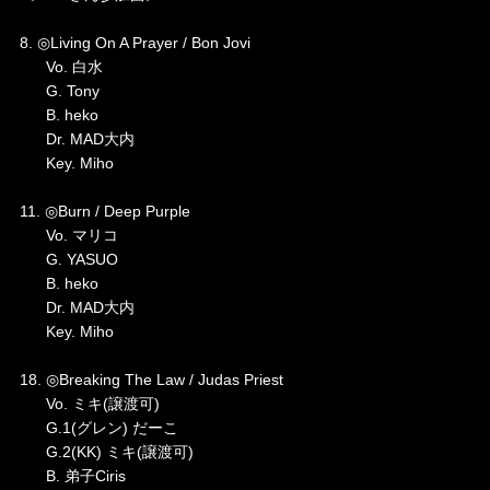
8. ◎Living On A Prayer / Bon Jovi
Vo. 白水
G. Tony
B. heko
Dr. MAD大内
Key. Miho
11. ◎Burn / Deep Purple
Vo. マリコ
G. YASUO
B. heko
Dr. MAD大内
Key. Miho
18. ◎Breaking The Law / Judas Priest
Vo. ミキ(譲渡可)
G.1(グレン) だーこ
G.2(KK) ミキ(譲渡可)
B. 弟子Ciris