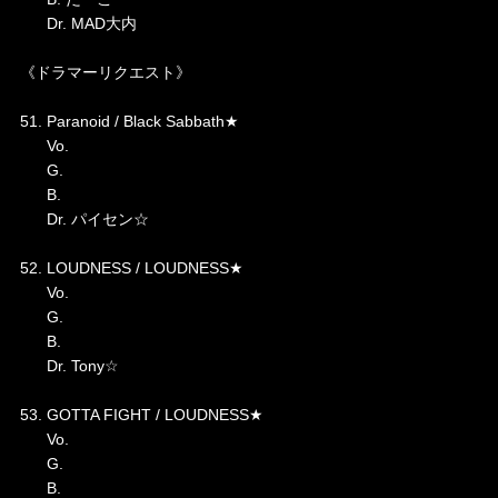
Dr. MAD大内
《ドラマーリクエスト》
51. Paranoid / Black Sabbath★
Vo.
G.
B.
Dr. パイセン☆
52. LOUDNESS / LOUDNESS★
Vo.
G.
B.
Dr. Tony☆
53. GOTTA FIGHT / LOUDNESS★
Vo.
G.
B.