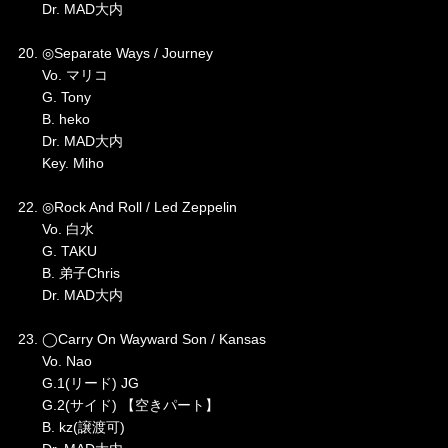
Dr. MAD大内
20. ◎Separate Ways / Journey
Vo. マリコ
G. Tony
B. heko
Dr. MAD大内
Key. Miho
22. ◎Rock And Roll / Led Zeppelin
Vo. 白水
G. TAKU
B. 弟子Chris
Dr. MAD大内
23. ◯Carry On Wayward Son / Kansas
Vo. Nao
G.1(リード) JG
G.2(サイド) 【空きパート】
B. kz(譲渡可)