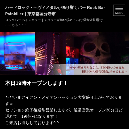
ハードロック・ヘヴィメタルが鳴り響くバー Rock Bar
Painkiller｜東京都国分寺市
ロックバー ペインキラー｜メタラーが追い求めていた”爆音遊技場”がこ
こにある・・・
HOME
MENU
店舗情報
ブログ
本日19時オープンします！
お問い合わせ
ただいまアイアン・メイデンセッション大変盛り上がっておりま
す☺️
セッション終了後通常営業しますが、通常営業オープン30分ほど
遅れて、19時〜になります！
ご来店お待ちしております^ ^