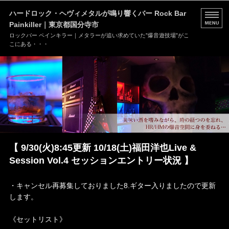
ハードロック・ヘヴィメタルが鳴り響くバー Rock Bar
Painkiller｜東京都国分寺市
ロックバー ペインキラー｜メタラーが追い求めていた”爆音遊技場”がこ
こにある・・・
HOME
MENU
店舗情報
ブログ
【 9/30(火)8:45更新 10/18(土)福田洋也Live &
お問い合わせ
Session Vol.4 セッションエントリー状況 】
・キャンセル再募集しておりました8.ギター入りましたので更新
します。
《セットリスト》