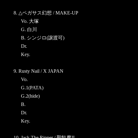
8. △ペガサス幻想 / MAKE-UP
Vo. 大塚
G. 白川
B. シンジロ(譲渡可)
Dr.
Key.
9. Rusty Nail / X JAPAN
Vo.
G.1(PATA)
G.2(hide)
B.
Dr.
Key.
10. Jack The Ripper / 聖飢魔II