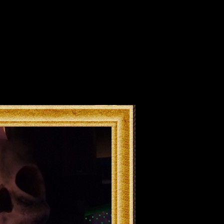
バー Rock Bar Painkille