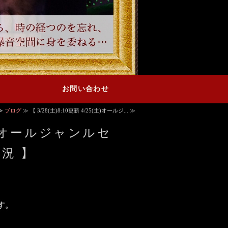
お問い合わせ
≫
ブログ
≫ 【 3/28(土)8:10更新 4/25(土)オールジ... ≫
5(土)オールジャンルセ
状況 】
す。