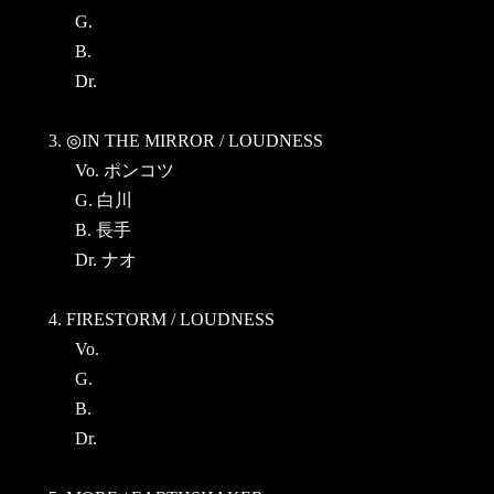
G.
B.
Dr.
3. ◎IN THE MIRROR / LOUDNESS
Vo. ポンコツ
G. 白川
B. 長手
Dr. ナオ
4. FIRESTORM / LOUDNESS
Vo.
G.
B.
Dr.