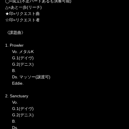
◯=成立(不足パートあるも演奏可能)
△=あと一歩(リーチ)
★印=リクエスト曲
☆印=リクエスト者
《課題曲》
1. Prowler
Vo. メタルK
G.1(デイヴ)
G.2(デニス)
B.
Ds. マッソー(譲渡可)
Eddie.
2. Sanctuary
Vo.
G.1(デイヴ)
G.2(デニス)
B.
Ds.