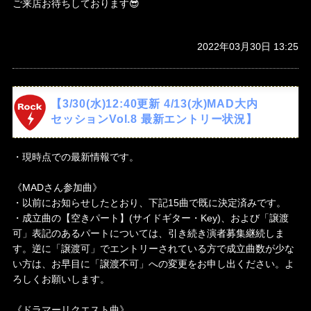
ご来店お待ちしております😎
2022年03月30日 13:25
【3/30(水)12:40更新 4/13(水)MAD大内
セッションVol.8 最新エントリー状況】
・現時点での最新情報です。
《MADさん参加曲》
・以前にお知らせしたとおり、下記15曲で既に決定済みです。
・成立曲の【空きパート】(サイドギター・Key)、および「譲渡
可」表記のあるパートについては、引き続き演者募集継続しま
す。逆に「譲渡可」でエントリーされている方で成立曲数が少な
い方は、お早目に「譲渡不可」への変更をお申し出ください。よ
ろしくお願いします。
《ドラマーリクエスト曲》