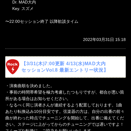
Dr. MAD大内
Key. スズメ
〜22:00セッション終了 以降歓談タイム
2022年03月31日 15:18
【3/31(木)7:00更新 4/13(水)MAD大内
セッションVol.8 最新エントリー状況】
・演奏曲順を決めました。
・事前の時間帯希望を極力考慮したつもりですが、都合が悪い箇
所がある場合はお知らせください。
・なるべく同じ演者さんが連続するよう配置しております。1曲
あたり転換込み10分目安です。弦楽器の方は、自分の出番の前々
曲が終わった時点でチューニングを開始して、出番に備えてくだ
さい。ステージに上がってからのチューニングでは遅いですよ！
スムーズな転換に、ご協力をお願いいたします。