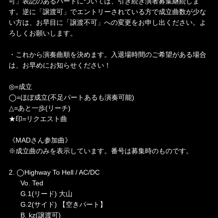
可」表記のあるパートについては、引き続き演者募集継続しま
す。逆に「譲渡可」でエントリーされている方で成立曲数が少な
い方は、お早目に「譲渡不可」への変更をお申し出ください。よ
ろしくお願いします。
・これから演奏曲順を決めます。入退場時間のご希望がある場合
は、お早めにお知らせください！
◎=成立
◯=ほぼ成立(不足パートあるも演奏可能)
△=あと一歩(リーチ)
★印=リクエスト曲
《MADさん参加曲》
※成立曲のみを表示しています。番号は募集時のものです。
2. ◯Highway To Hell / AC/DC
Vo. Ted
G.1(リード) 大山
G.2(サイド) 【空きパート】
B. kz(譲渡可)