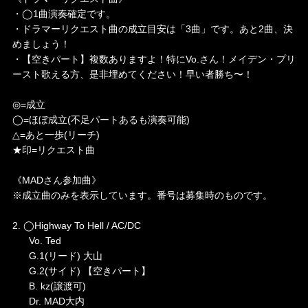
・◯1曲演奏確定です。
・ドラマーリクエスト曲の成立目安は「3曲」です。あと2曲、決
めましょう！
・【空きパート】複数ありますよ！特にVo.さん！メイデン・プリ
ースト歌える方、是非埋めてください！早い者勝ち〜！
◎=成立
◯=ほぼ成立(不足パートあるも演奏可能)
△=あと一歩(リーチ)
★印=リクエスト曲
《MADさん参加曲》
※成立曲のみを表示しています。番号は募集時のものです。
2. ◯Highway To Hell / AC/DC
Vo. Ted
G.1(リード) 大山
G.2(サイド) 【空きパート】
B. kz(譲渡可)
Dr. MAD大内