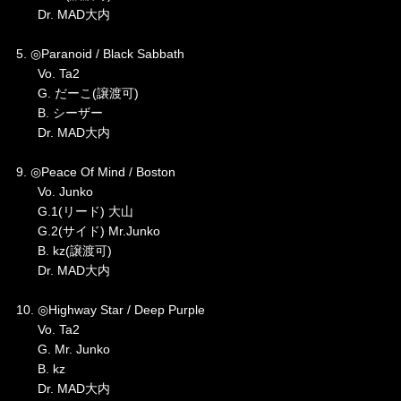
Dr. MAD大内
5. ◎Paranoid / Black Sabbath
Vo. Ta2
G. だーこ(譲渡可)
B. シーザー
Dr. MAD大内
9. ◎Peace Of Mind / Boston
Vo. Junko
G.1(リード) 大山
G.2(サイド) Mr.Junko
B. kz(譲渡可)
Dr. MAD大内
10. ◎Highway Star / Deep Purple
Vo. Ta2
G. Mr. Junko
B. kz
Dr. MAD大内