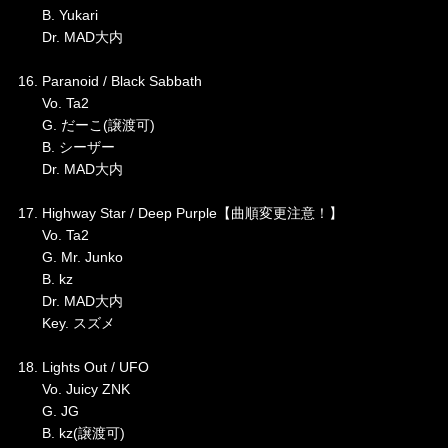
B. Yukari
Dr. MAD大内
16. Paranoid / Black Sabbath
Vo. Ta2
G. だーこ(譲渡可)
B. シーザー
Dr. MAD大内
17. Highway Star / Deep Purple【曲順変更注意！】
Vo. Ta2
G. Mr. Junko
B. kz
Dr. MAD大内
Key. スズメ
18. Lights Out / UFO
Vo. Juicy ZNK
G. JG
B. kz(譲渡可)