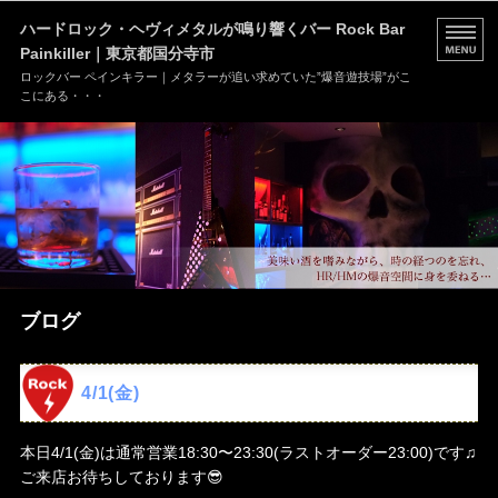
ハードロック・ヘヴィメタルが鳴り響くバー Rock Bar
Painkiller｜東京都国分寺市
ロックバー ペインキラー｜メタラーが追い求めていた”爆音遊技場”がこ
こにある・・・
HOME
MENU
店舗情報
ブログ
ブログ
お問い合わせ
4/1(金)
本日4/1(金)は通常営業18:30〜23:30(ラストオーダー23:00)です♫
ご来店お待ちしております😎