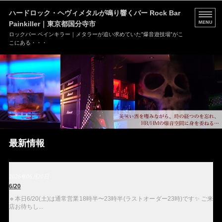
ハードロック・ヘヴィメタルが鳴り響くバー Rock Bar
Painkiller｜東京都国分寺市
ロックバー ペインキラー｜メタラーが追い求めていた”爆音遊技場”がこ
こにある・・・
HOME
MENU
店舗情報
ブログ
最新情報
お問い合わせ
2026年06月20日
6/20
🔹本日6/20(土)は通常営業18時半〜23時半(ラストオーダー23時)です✨ ご来
店お待ちし...