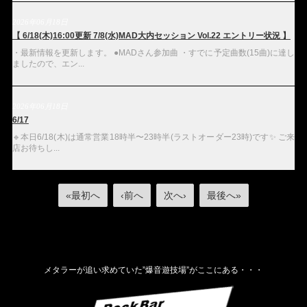
2026年06月18日
【 6/18(木)16:00更新 7/8(水)MAD大内セッション Vol.22 エントリー状況 】
・最新情報を更新します。 ●MADさん参加曲 ・すでに予定曲数(15曲)に達し
ましたので、エン...
2026年06月18日
6/17
🔹本日6/18(木)は通常営業18時半〜23時半(ラストオーダー23時)です✨ ご来
店お待ちし...
«最初へ
‹前へ
次へ›
最後へ»
メタラーが追い求めていた”爆音遊技場”がここにある・・・