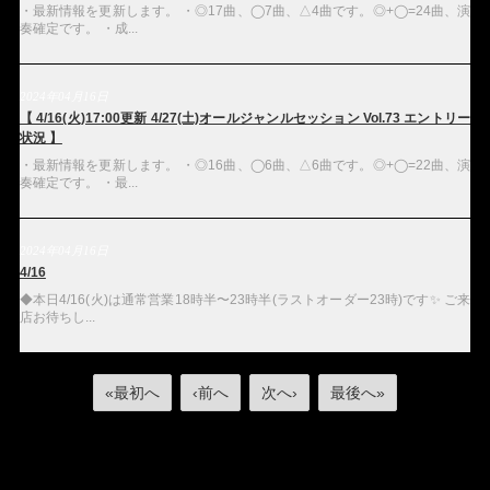
・最新情報を更新します。 ・◎17曲、◯7曲、△4曲です。◎+◯=24曲、演
奏確定です。 ・成...
2024年04月16日
【 4/16(火)17:00更新 4/27(土)オールジャンルセッション Vol.73 エントリー
状況 】
・最新情報を更新します。 ・◎16曲、◯6曲、△6曲です。◎+◯=22曲、演
奏確定です。 ・最...
2024年04月16日
4/16
◆本日4/16(火)は通常営業18時半〜23時半(ラストオーダー23時)です✨ ご来
店お待ちし...
«最初へ
‹前へ
次へ›
最後へ»