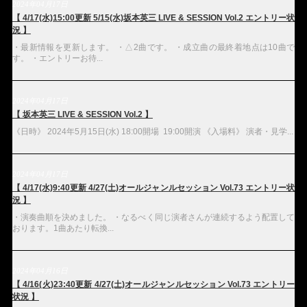
2024年04月17日
【 4/17(水)15:00更新 5/15(水)坂本英三 LIVE & SESSION Vol.2 エントリー状
況 】
・最新情報を更新します。 ・△2曲です。 ・成立曲の最終着地点は10曲で
す。 ・エントリーお待...
2024年04月17日
【 坂本英三 LIVE & SESSION Vol.2 】
《日時》 2024年5月15日(水) 18:00開場 19:00開演 《入場料》 演者・見学...
2024年04月17日
【 4/17(水)9:40更新 4/27(土)オールジャンルセッション Vol.73 エントリー状
況 】
・演奏曲順を決めました。 ・なるべく同じ演者さんが連続するよう配置して
おります。1曲あたり転換...
2024年04月16日
【 4/16(火)23:40更新 4/27(土)オールジャンルセッション Vol.73 エントリー
状況 】