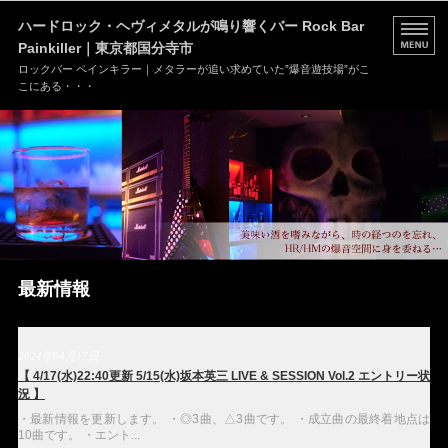
ハードロック・ヘヴィメタルが鳴り響くバー Rock Bar
Painkiller｜東京都国分寺市
ロックバー ペインキラー｜メタラーが追い求めていた”爆音遊技場”がこ
こにある・・・
HOME
MENU
店舗情報
ブログ
最新情報
お問い合わせ
2024年04月17日
【 4/17(水)22:40更新 5/15(水)坂本英三 LIVE & SESSION Vol.2 エントリー状
況 】
・最新情報を更新します。 ・◎3曲、△3曲です。 ・成立曲の最終着地点は
10曲です。 ・エント...