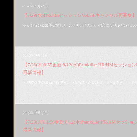
2020年07月23日
【7/29(水)HR/HMセッションVol.39 キャンセル再募集】
セッション参加予定でした シーザー さんが、都合によりキャンセルとなりま
2020年07月23日
【7/23(木)0:55更新 8/12(水)Painkiller HR/HMセッション
最新情報】
・現時点での最新情報です。 ・MADさん参加曲、△4曲です。 ・ドラ
2020年07月20日
【7/20(月)11:50更新 8/12(水)Painkiller HR/HMセッショ
最新情報】