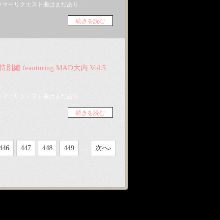
マーリクエスト曲はまだあり...
続きを読む
特別編 feauturing MAD大内 Vol.5
マーリクエスト曲はまだあり...
続きを読む
…
446
447
448
449
次へ›