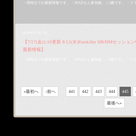
・現時点での最新情報です。 ・MADさん参加曲、△3曲です。 ・ドラ
2020年07月17日
【7/17(金)1:10更新 8/12(水)Painkiller HR/HMセッション
最新情報】
・現時点での最新情報です。 ・MADさん参加曲、△3曲です。 ・ドラ
…
«最初へ
‹前へ
441
442
443
444
445
最後へ»