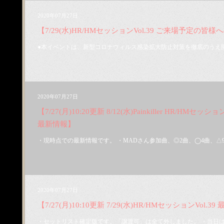
2020年07月27日
【7/29(水)HR/HMセッションVol.39 ご来場予定の皆
●本イベントは、新型コロナウィルス感染拡大防止対策を徹底のうえ開
2020年07月27日
【7/27(月)10:20更新 8/12(水)Painkiller HR/HMセッショ
最新情報】
・現時点での最新情報です。 ・MADさん参加曲、◎2曲、◯4曲、△9曲
2020年07月27日
【7/27(月)10:10更新 7/29(水)HR/HMセッションVol.
・セットリスト確定版です。「譲渡可」は全て外しました。 ・当日は20: