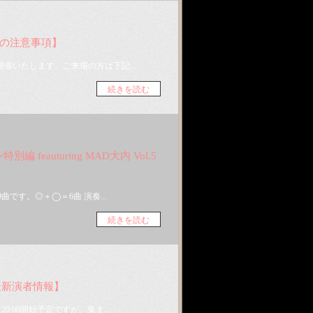
様への注意事項】
催いたします。ご来場の方は下記...
続きを読む
ン特別編 feauturing MAD大内 Vol.5
です。◎＋◯＝6曲 演奏...
続きを読む
39 最新演者情報】
00開始予定ですが、集ま...