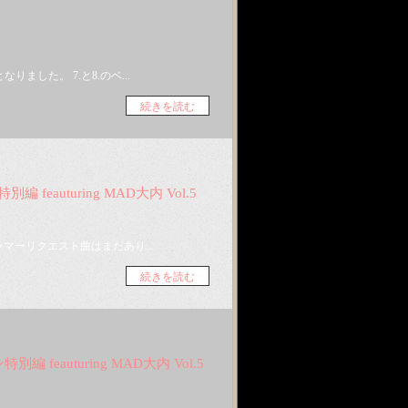
した。 7.と8.のベ...
続きを読む
特別編 feauturing MAD大内 Vol.5
マーリクエスト曲はまだあり...
続きを読む
ン特別編 feauturing MAD大内 Vol.5