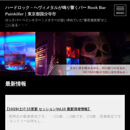
ハードロック・ヘヴィメタルが鳴り響くバー Rock Bar
Painkiller｜東京都国分寺市
ロックバー ペインキラー｜メタラーが追い求めていた”爆音遊技場”がこ
こにある・・・
HOME
MENU
店舗情報
ブログ
最新情報
お問い合わせ
2017年10月28日
【10/28(土)7:15更新 セッションVol.10 最新演者情報】
・現時点の最新状況です。 ・◎2曲、△2曲です。◎2曲、演奏確定です。
・エントリーお待ちし...