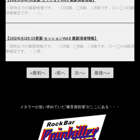
【10/25(水)8:30更新 セッションVol.9 最新演者情報】
・現時点での最新情報です。 ・◎10曲、◯5曲、△8曲です。◎＋◯=15曲
演奏確定です。 ・△...
2017年10月24日
【10/24(火)20:15更新 セッションVol.9 最新演者情報】
・現時点での最新情報です。 ・◎8曲、◯6曲、△8曲です。◎＋◯=14曲演
奏確定です。 ・△埋...
«最初へ
‹前へ
次へ›
最後へ»
メタラーが追い求めていた”爆音遊技場”がここにある・・・